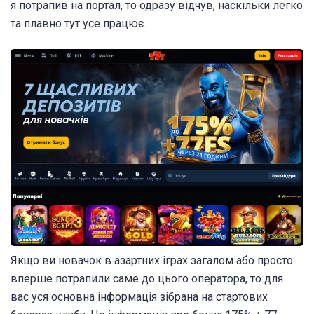
я потрапив на портал, то одразу відчув, наскільки легко
та плавно тут усе працює.
Якщо ви новачок в азартних іграх загалом або просто
вперше потрапили саме до цього оператора, то для
вас уся основна інформація зібрана на стартових