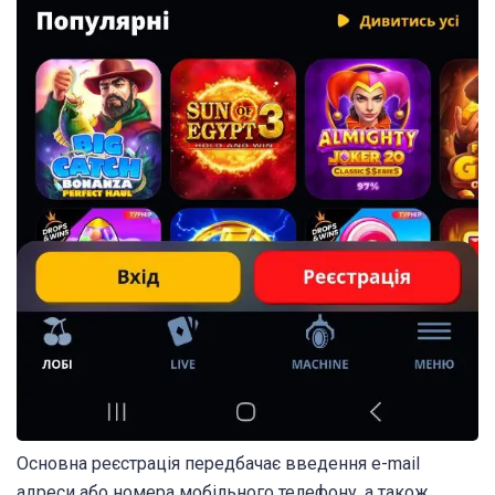
Основна реєстрація передбачає введення e-mail
адреси або номера мобільного телефону, а також