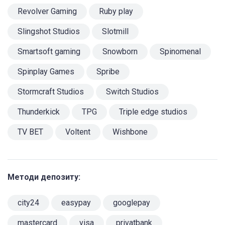
Revolver Gaming
Ruby play
Slingshot Studios
Slotmill
Smartsoft gaming
Snowborn
Spinomenal
Spinplay Games
Spribe
Stormcraft Studios
Switch Studios
Thunderkick
TPG
Triple edge studios
TV BET
Voltent
Wishbone
Методи депозиту:
city24
easypay
googlepay
mastercard
visa
privatbank