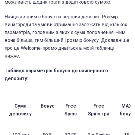
можливість щодня грати з додатковою сумою.
Найцікавішим є бонус на перший депозит. Розмір
винагороди та умови отримання залежать від кількох
параметрів, головним з яких є сума поповнення. Чим
вона більша, тим більший і розмір бонусу. Докладніше
про це Welcome-промо дивіться в моїй табличці
нижче.
Таблиця параметрів бонуса до найпершого
депозиту:
Сума
Бонус
Free
Free
MAX
депозиту
Spins
Spins гра
бонус
Сума
Бонус
Free
Free
MAX