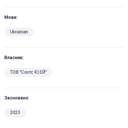
Мови:
Ukrainian
Власник:
ТОВ "Слотс Ю.ЕЙ"
Засновано:
2023