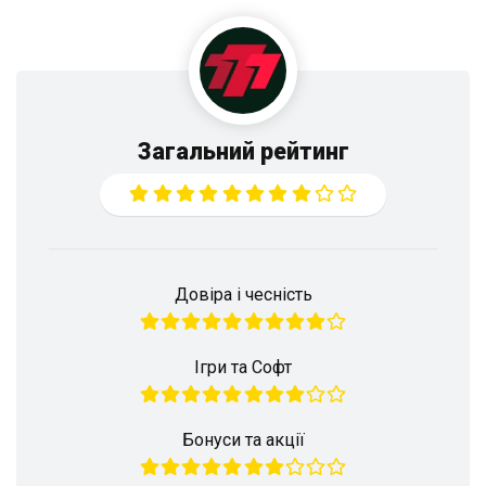
Загальний рейтинг
Довіра і чесність
Ігри та Софт
Бонуси та акції