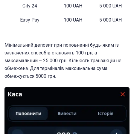
City 24
100 UAH
5 000 UAH
Easy Pay
100 UAH
5 000 UAH
Мінімальний депозит при поповненні будь-яким із
зазначених способів становить 100 грн, а
максимальний – 25 000 грн. Кількість транзакцій не
обмежена. Для терміналів максимальна сума
обмежується 5000 грн.