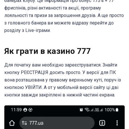
банерах клубу. Це інформація про бонус 175% + 77
фриспінів, різні активності та акції, програму
лояльності та призи за запрошення друзів. А ще просто
з головного банера ви можете відразу перейти до
розділу з Live-іграми.
Як грати в казино 777
Для початку вам необхідно зареєструватися. Знайти
кнопку РЕЄСТРАЦІЯ досить просто. У версії для ПК
вона розташована у правому верхньому куті, поруч із
кнопкою УВІЙТИ. А от у мобільній версії сайту ці дві
кнопки завжди закріплені в нижній частині екрана.