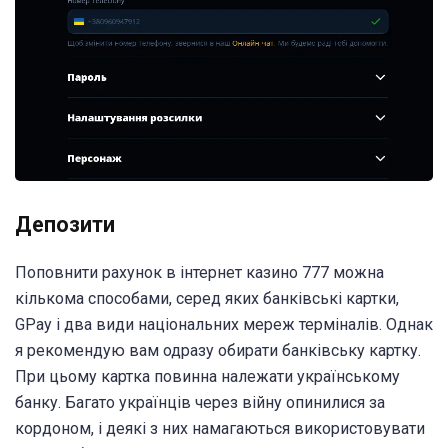
Депозити
Поповнити рахунок в інтернет казино 777 можна
кількома способами, серед яких банківські картки,
GPay і два види національних мереж терміналів. Однак
я рекомендую вам одразу обирати банківську картку.
При цьому картка повинна належати українському
банку. Багато українців через війну опинилися за
кордоном, і деякі з них намагаються використовувати