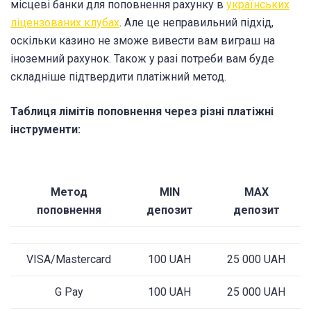
місцеві банки для поповнення рахунку в
українських
ліцензованих клубах
. Але це неправильний підхід,
оскільки казино не зможе вивести вам виграш на
іноземний рахунок. Також у разі потреби вам буде
складніше підтвердити платіжний метод.
Таблиця лімітів поповнення через різні платіжні
інструменти:
Метод
MIN
MAX
поповнення
депозит
депозит
Метод
MIN
MAX
VISA/Mastercard
100 UAH
25 000 UAH
поповнення
депозит
депозит
G Pay
100 UAH
25 000 UAH