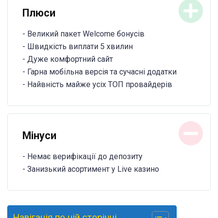
Плюси
- Великий пакет Welcome бонусів
- Швидкість виплати 5 хвилин
- Дуже комфортний сайт
- Гарна мобільна версія та сучасні додатки
- Найвність майже усіх ТОП провайдерів
Мінуси
- Немає верифікації до депозиту
- Занизький асортимент у Live казино
Навігація по цій сторінці