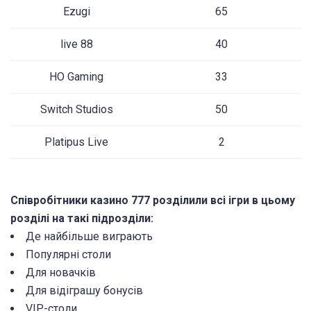
Ezugi
65
live 88
40
HO Gaming
33
Switch Studios
50
Platipus Live
2
Співробітники казино 777 розділили всі ігри в цьому
розділі на такі підрозділи:
Де найбільше виграють
Популярні столи
Для новачків
Для відіграшу бонусів
VIP-столи