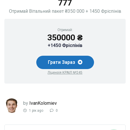
777
Отримай Вітальний пакет ₴350 000 + 1450 Фріспінів
Отримай:
350000 ₴
+1450 Фріспінів
Грати Зараз
Ліцензія КРАІЛ №245
by
IvanKolomiev
1 рік ago
0