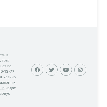
сть в
, тож
ься по
50-13-77
йн-казино
азартних
.ua
надає
ізовує