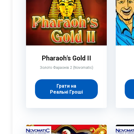
Pharaoh’s Gold II
Золото Фараонів 2 (Novomatic)
Грати на
Реальні Гроші