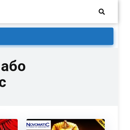
 або
c