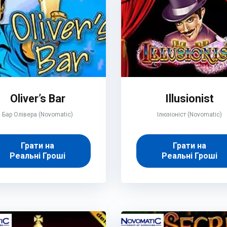
Oliver’s Bar
Illusionist
Бар Олівера (Novomatic)
Ілюзіоніст (Novomatic)
Грати на
Грати на
Реальні Гроші
Реальні Гроші