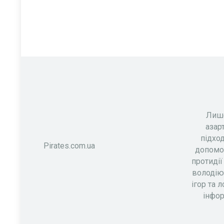
Лише
азар
підхо
Pirates.com.ua
допомог
протидії
володію
ігор та л
інфор