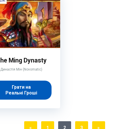
he Ming Dynasty
Династія Мін (Novomatic)
Грати на
Реальні Гроші
«
1
2
3
»