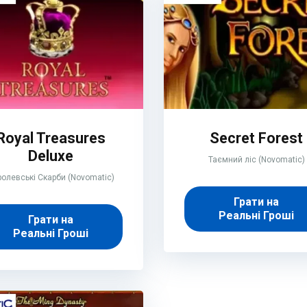
Royal Treasures
Secret Forest
Deluxe
Таємний ліс (Novomatic)
олевські Скарби (Novomatic)
Грати на
Реальні Гроші
Грати на
Реальні Гроші