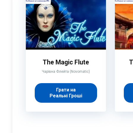
The Magic Flute
T
Чарівна Флейта (Novomatic)
Грати на
Реальні Гроші