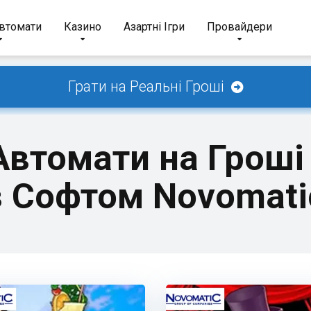
Автомати
Казино
Азартні Ігри
Провайдери
Грати на Реальні Гроші
 Автомати на Гроші
 Софтом Novomati