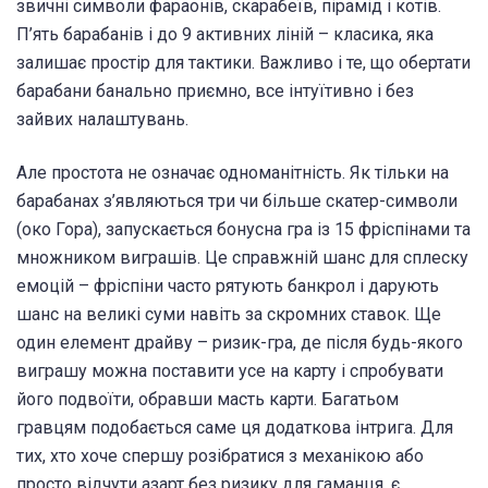
звичні символи фараонів, скарабеїв, пірамід і котів.
П’ять барабанів і до 9 активних ліній – класика, яка
залишає простір для тактики. Важливо і те, що обертати
барабани банально приємно, все інтуїтивно і без
зайвих налаштувань.
Але простота не означає одноманітність. Як тільки на
барабанах з’являються три чи більше скатер-символи
(око Гора), запускається бонусна гра із 15 фріспінами та
множником виграшів. Це справжній шанс для сплеску
емоцій – фріспіни часто рятують банкрол і дарують
шанс на великі суми навіть за скромних ставок. Ще
один елемент драйву – ризик-гра, де після будь-якого
виграшу можна поставити усе на карту і спробувати
його подвоїти, обравши масть карти. Багатьом
гравцям подобається саме ця додаткова інтрига. Для
тих, хто хоче спершу розібратися з механікою або
просто відчути азарт без ризику для гаманця, є