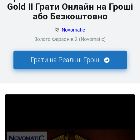
Gold II Грати Онлайн на Гроші
або Безкоштовно
Novomatic
by
Золото Фараонів 2 (Novomatic)
Грати на Реальні Гроші