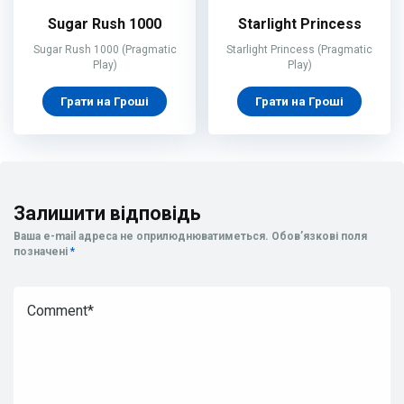
Sugar Rush 1000
Starlight Princess
Sugar Rush 1000 (Pragmatic
Starlight Princess (Pragmatic
Play)
Play)
Грати на Гроші
Грати на Гроші
Залишити відповідь
Ваша e-mail адреса не оприлюднюватиметься.
Обов’язкові поля
позначені
*