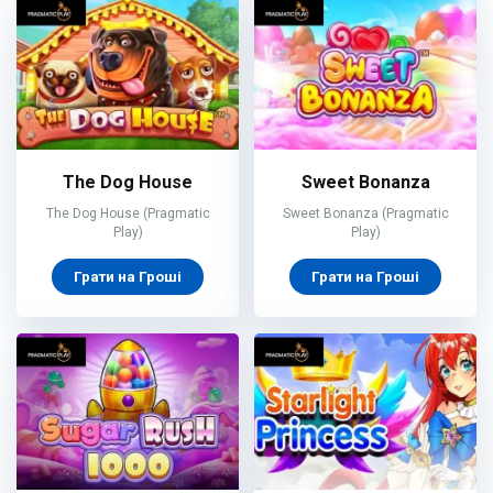
The Dog House
Sweet Bonanza
The Dog House (Pragmatic
Sweet Bonanza (Pragmatic
Play)
Play)
Грати на Гроші
Грати на Гроші