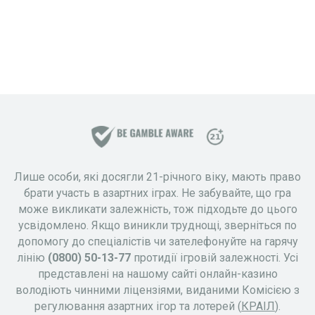
Лише особи, які досягли 21-річного віку, мають право
брати участь в азартних іграх. Не забувайте, що гра
може викликати залежність, тож підходьте до цього
усвідомлено. Якщо виникли труднощі, зверніться по
допомогу до спеціалістів чи зателефонуйте на гарячу
лінію
(0800) 50-13-77
протидії ігровій залежності. Усі
представлені на нашому сайті онлайн-казино
володіють чинними ліцензіями, виданими Комісією з
регулювання азартних ігор та лотерей (
КРАІЛ
).