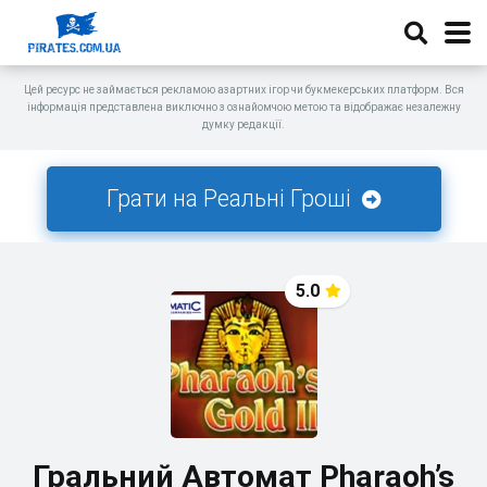
Цей ресурс не займається рекламою азартних ігор чи букмекерських платформ. Вся
інформація представлена виключно з ознайомчою метою та відображає незалежну
думку редакції.
Грати на Реальні Гроші
5.0
Гральний Автомат Pharaoh’s