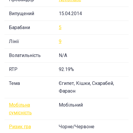
Випущений
15.04.2014
Барабани
5
Лінії
9
Волатильність
N/A
RTP
92.19%
Тема
Єгипет, Кішки, Скарабей,
Фараон
Мобільна
Мобільний
сумісність
Ризик гра
Чорне/Червоне