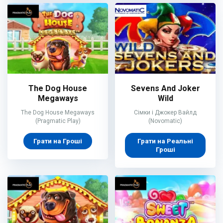
The Dog House
Sevens And Joker
Megaways
Wild
The Dog House Megaways
Сімки і Джокер Вайлд
(Pragmatic Play)
(Novomatic)
Грати на Гроші
Грати на Реальні
Гроші