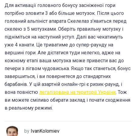
Для активації головного бонусу засніженої гори
потрібно зловити 3 або більше мотузок. Після цього
головний альпініст апарата Скелелаз з’явиться перед
скелею з 5 мотузками. Оберіть правильну мотузку і
підніміться на наступний уступ. Далі вас чекатимуть
уже 4 канати. Це триватиме до супер-раунду на
вершині гори. Але дістатися туди нелегко, адже на
кожному етапі ваша мотузка може привести вас до
печери з лігвом чудовиська. Якщо так станеться, бонус
завершиться, і ви повернетеся до стандартних
барабанів. У цій азартній онлайн-грі є ризик-раунд, і
вона повністю
легалізована на території України
. Тож
ви можете сміливо обирати заклад і почати сходження
в реальному режимі.
by
IvanKolomiev