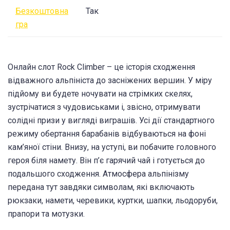
Безкоштовна
Так
гра
Онлайн слот Rock Climber – це історія сходження
відважного альпініста до засніжених вершин. У міру
підйому ви будете ночувати на стрімких скелях,
зустрічатися з чудовиськами і, звісно, отримувати
солідні призи у вигляді виграшів. Усі дії стандартного
режиму обертання барабанів відбуваються на фоні
кам’яної стіни. Внизу, на уступі, ви побачите головного
героя біля намету. Він п’є гарячий чай і готується до
подальшого сходження. Атмосфера альпінізму
передана тут завдяки символам, які включають
рюкзаки, намети, черевики, куртки, шапки, льодоруби,
прапори та мотузки.