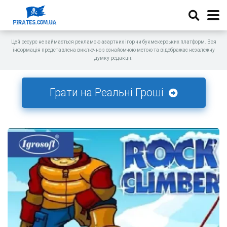
Цей ресурс не займається рекламою азартних ігор чи букмекерських платформ. Вся
інформація представлена виключно з ознайомчою метою та відображає незалежну
думку редакції.
Грати на Реальні Гроші