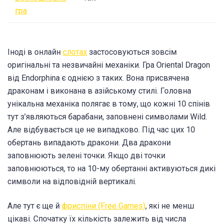
гра
Іноді в онлайн
слотах
застосовуються зовсім
оригінальні та незвичайні механіки. Гра Oriental Dragon
від Endorphina є однією з таких. Вона присвячена
драконам і виконана в азійському стилі. Головна
унікальна механіка полягає в тому, що кожні 10 спінів
тут з’являються барабани, заповнені символами Wild.
Але відбувається це не випадково. Під час цих 10
обертань випадають дракони. Два дракони
заповнюють зелені точки. Якщо дві точки
заповнюються, то на 10-му обертанні активуються дикі
символи на відповідній вертикалі.
Але тут є ще й
фриспіни (Free Games)
, які не менш
цікаві. Спочатку їх кількість залежить від числа