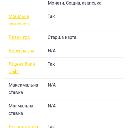
Монети, Східна, азіатська
Мобільна
Так
сумісність
Ризик гра
Старша карта
Бонусна гра
N/A
Ліцензійний
Так
Софт
Максимальна
N/A
ставка
Мінімальна
N/A
ставка
Безкоштовна
Так