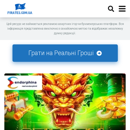
Цей ресурс не займається рекламою азартних ігор чи букмекерських платформ. Вся
інформація представлена виключно з ознайомчою метою та відображає незалежну
думку редакції.
Грати на Реальні Гроші