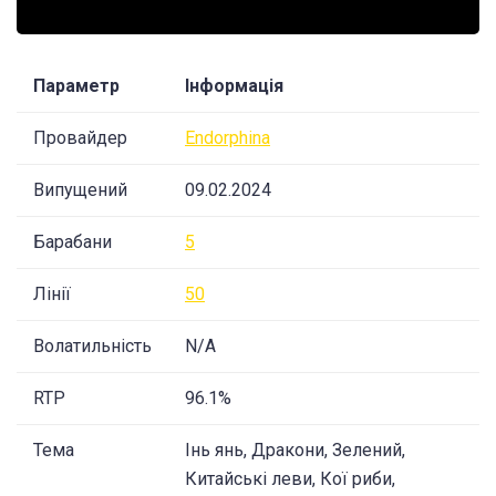
Параметр
Інформація
Провайдер
Endorphina
Випущений
09.02.2024
Барабани
5
Лінії
50
Волатильність
N/A
RTP
96.1%
Тема
Інь янь, Дракони, Зелений,
Китайські леви, Кої риби,