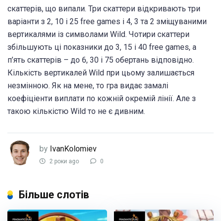
скаттерів, що випали. Три скаттери відкривають три
варіанти з 2, 10 і 25 free games і 4, 3 та 2 зміщуваними
вертикалями із символами Wild. Чотири скаттери
збільшують ці показники до 3, 15 і 40 free games, а
п’ять скаттерів – до 6, 30 і 75 обертань відповідно.
Кількість вертикалей Wild при цьому залишається
незмінною. Як на мене, то гра видає замалі
коефіціенти виплати по кожній окремій лінії. Але з
такою кількістю Wild то не є дивним.
by
IvanKolomiev
2 роки ago
0
Більше слотів