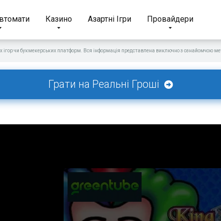
Автомати
Казино
Азартні Ігри
Провайдери
х ігор чи букмекерських платформ. Вся інформація представлена виключно з ознайомчою мет
Грати на Реальні Гроші