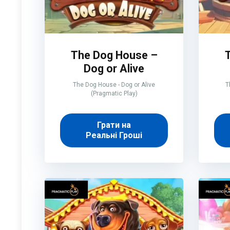
The Dog House –
Dog or Alive
The Dog House - Dog or Alive
T
(Pragmatic Play)
Грати на
Реальні Гроші