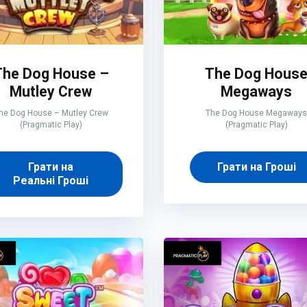
The Dog House –
The Dog Hous
Mutley Crew
Megaways
he Dog House – Mutley Crew
The Dog House Megaways
(Pragmatic Play)
(Pragmatic Play)
Грати на
Грати на Гроші
Реальні Гроші