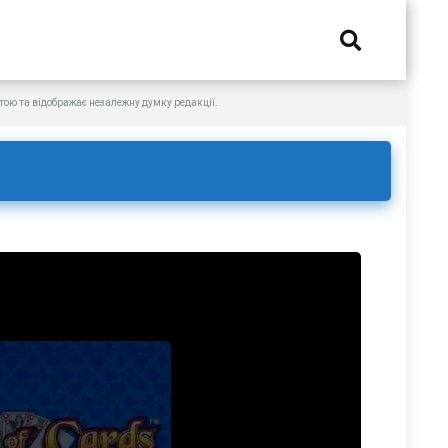
ою та відображає незалежну думку редакції.