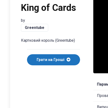
King of Cards
by
Greentube
Картковий король (Greentube)
Грати на Гроші
Пара
Пров
Випу