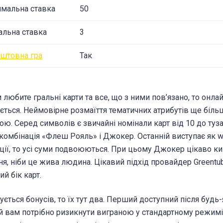
мальна ставка
50
альна ставка
3
штовна гра
Так
 любите гральні карти та все, що з ними пов’язано, то онлай
ється. Неймовірне розмаїття тематичних атрибутів ще біл
ою. Серед символів є звичайні номінали карт від 10 до туза,
 комбінація «Флеш Рояль» і Джокер. Останній виступає як wi
ції, то усі суми подвоюються. При цьому Джокер цікаво к
я, ніби це жива людина. Цікавий підхід провайдер Greentub
й бік карт.
ується бонусів, то їх тут два. Перший доступний після буд
ній вам потрібно ризикнути виграною у стандартному режимі 