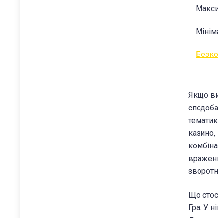
Макси
Мінім
Безко
Якщо ви
сподоба
тематик
казино,
комбіна
враженн
зворотни
Що стос
Гра. У 