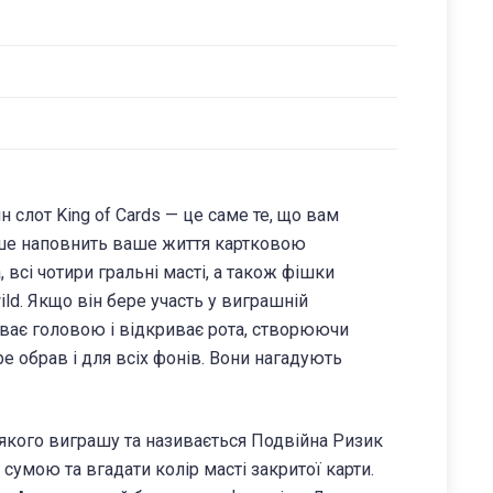
н слот King of Cards — це саме те, що вам
ьше наповнить ваше життя картковою
 всі чотири гральні масті, а також фішки
ld. Якщо він бере участь у виграшній
иває головою і відкриває рота, створюючи
e обрав і для всіх фонів. Вони нагадують
ь-якого виграшу та називається Подвійна Ризик
сумою та вгадати колір масті закритої карти.