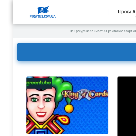
Ігрові 
Цей ресурс не займається рекламою азартни