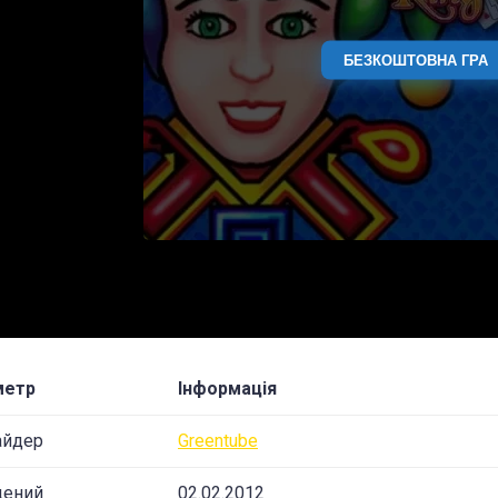
БЕЗКОШТОВНА ГРА
метр
Інформація
айдер
Greentube
щений
02.02.2012