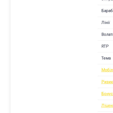
Бараб
Лінії
Волат
RTP
Тема
Мобіл
Ризик
Бонус
Ліцен