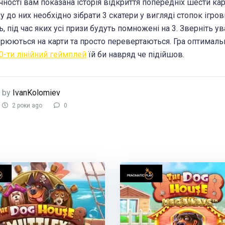
чності вам показана історія відкриття попередніх шести кар
у до них необхідно зібрати 3 скатери у вигляді стопок ігр
, під час яких усі призи будуть помножені на 3. Зверніть ув
рюються на карти та просто перевертаються. Гра оптимально
0-ти лінійний геймплей
їй би навряд че підійшов.
by
IvanKolomiev
2 роки ago
0