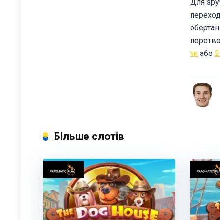
Для зру
переход
обертань
перетво
ти
або
2
Більше слотів