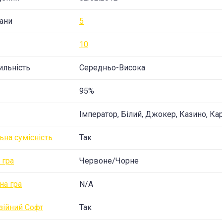
ани
5
10
ильність
Середньо-Висока
95%
Імператор, Білий, Джокер, Казино, Кар
ьна сумісність
Так
 гра
Червоне/Чорне
на гра
N/A
зійний Софт
Так