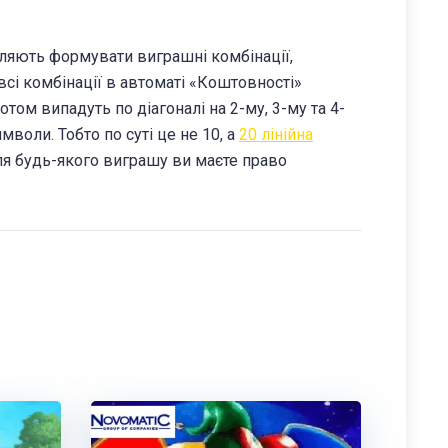
оляють формувати виграшні комбінації,
всі комбінації в автоматі «Коштовності»
том випадуть по діагоналі на 2-му, 3-му та 4-
мволи. Тобто по суті це не 10, а
20 лінійна
ісля будь-якого виграшу ви маєте право