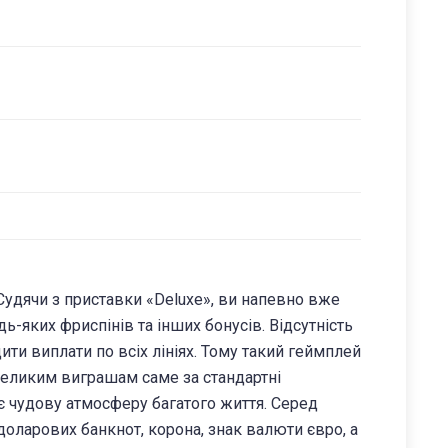
 Судячи з приставки «Deluxe», ви напевно вже
ь-яких фриспінів та інших бонусів. Відсутність
ти виплати по всіх лініях. Тому такий геймплей
великим виграшам саме за стандартні
 чудову атмосферу багатого життя. Серед
 доларових банкнот, корона, знак валюти євро, а