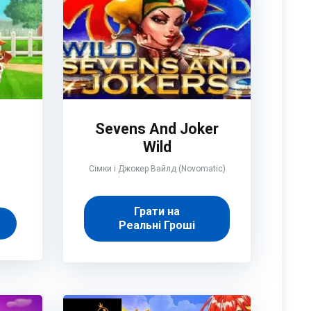
e
Sevens And Joker
Wild
Сімки і Джокер Вайлд (Novomatic)
Грати на
Реальні Гроші