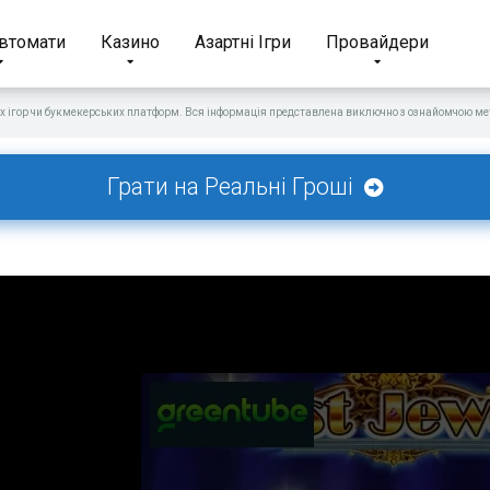
Автомати
Казино
Азартні Ігри
Провайдери
х ігор чи букмекерських платформ. Вся інформація представлена виключно з ознайомчою мет
Грати на Реальні Гроші