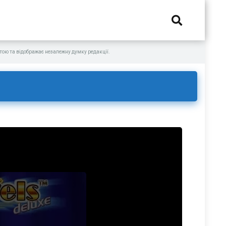
ою та відображає незалежну думку редакції.