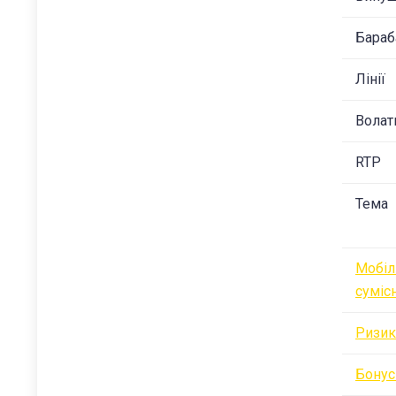
Бараб
Лінії
Волат
RTP
Тема
Мобіл
суміс
Ризик
Бонус