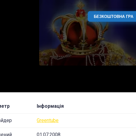
БЕЗКОШТОВНА ГРА
метр
Інформація
айдер
Greentube
щений
01.07.2008