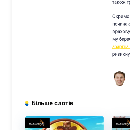
також тр
Окремо 
починаю
врахову
му бара
азартна
ризикну
Більше слотів