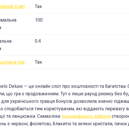
зійний Софт
Так
имальна
100
а
альна
0.4
а
штовна гра
Так
wels Deluxe — це онлайн слот про коштовності та багатства.
ли, що гра є продовженням. Тут є лише раунд ризику без буд
 для українського гравця бонусів дозволила значно підвищи
о сподобається тим користувачам, які віддають перевагу 
ції та ланцюжки. Символіка
ліцензованого апарата
створює
нь є червоні, фіолетові, блакитні та зелені кристали, пачки