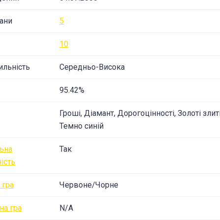
ани
5
10
ильність
Середньо-Висока
95.42%
Гроші, Діамант, Дорогоцінності, Золоті злит
Темно синій
ьна
Так
ність
 гра
Червоне/Чорне
на гра
N/A