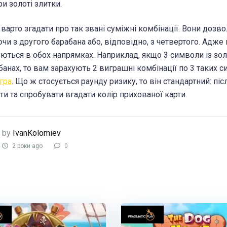
и золоті злитки.
варто згадати про так звані суміжні комбінації. Вони дозв
чи з другого барабана або, відповідно, з четвертого. Адже 
ються в обох напрямках. Наприклад, якщо 3 символи із золо
банах, то вам зарахують 2 виграшні комбінації по 3 таких си
 гра
. Що ж стосується раунду ризику, то він стандартний: п
ти та спробувати вгадати колір прихованої карти.
by
IvanKolomiev
2 роки ago
0