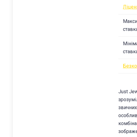
Ліцен
Макс
ставк
Мінім
ставк
Безко
Just Je
зрозумі
звичних
особлив
комбіна
зображе