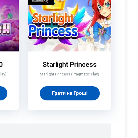
0
Starlight Princess
lay)
Starlight Princess (Pragmatic Play)
Грати на Гроші