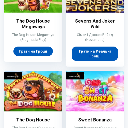
The Dog House
Sevens And Joker
Megaways
Wild
The Dog House Megaways
Сімки і Джокер Вайлд
(Pragmatic Play)
(Novomatic)
Грати на Гроші
Грати на Реальні
Гроші
The Dog House
Sweet Bonanza