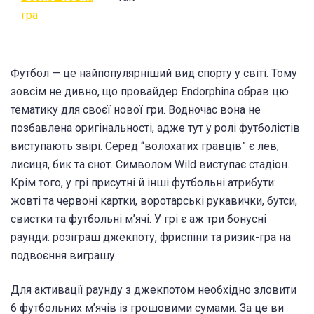
гра
Футбол — це найпопулярніший вид спорту у світі. Тому
зовсім не дивно, що провайдер Endorphina обрав цю
тематику для своєї нової гри. Водночас вона не
позбавлена оригінальності, адже тут у ролі футболістів
виступають звірі. Серед “волохатих гравців” є лев,
лисиця, бик та єнот. Символом Wild виступає стадіон.
Крім того, у грі присутні й інші футбольні атрибути:
жовті та червоні картки, воротарські рукавички, бутси,
свистки та футбольні м’ячі. У грі є аж три бонусні
раунди: розіграш джекпоту, фриспіни та ризик-гра на
подвоєння виграшу.
Для активації раунду з джекпотом необхідно зловити
6 футбольних м’ячів із грошовими сумами. За це ви