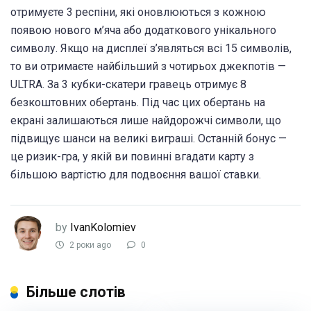
отримуєте 3 респіни, які оновлюються з кожною
появою нового м’яча або додаткового унікального
символу. Якщо на дисплеї з’являться всі 15 символів,
то ви отримаєте найбільший з чотирьох джекпотів —
ULTRA. За 3 кубки-скатери гравець отримує 8
безкоштовних обертань. Під час цих обертань на
екрані залишаються лише найдорожчі символи, що
підвищує шанси на великі виграші. Останній бонус —
це ризик-гра, у якій ви повинні вгадати карту з
більшою вартістю для подвоєння вашої ставки.
by
IvanKolomiev
2 роки ago
0
Більше слотів