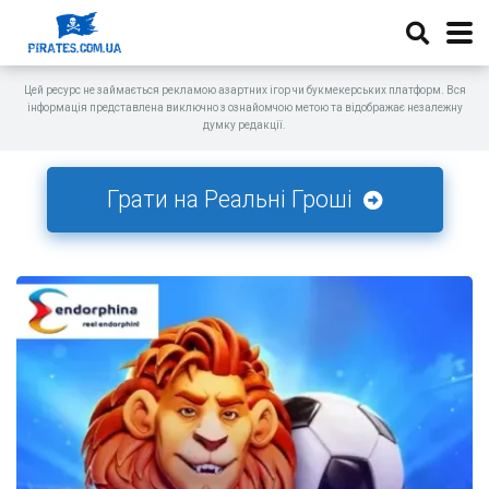
Цей ресурс не займається рекламою азартних ігор чи букмекерських платформ. Вся
інформація представлена виключно з ознайомчою метою та відображає незалежну
думку редакції.
Грати на Реальні Гроші