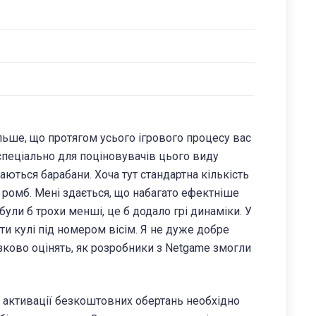
ільше, що протягом усього ігрового процесу вас
спеціально для поціновувачів цього виду
таються барабани. Хоча тут стандартна кількість
 ромб. Мені здається, що набагато ефектніше
 були б трохи менші, це б додало грі динаміки. У
ти кулі під номером вісім. Я не дуже добре
зково оцінять, як розробники з Netgame змогли
ля активації безкоштовних обертань необхідно