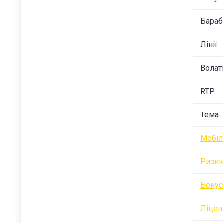
Бараб
Лінії
Волат
RTP
Тема
Мобіл
Ризик
Бонус
Ліцен