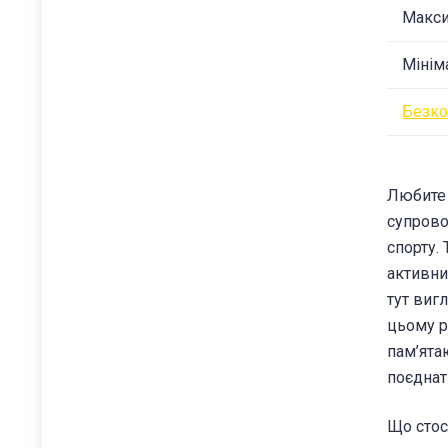
Макси
Мінім
Безко
Любите 
супрово
спорту.
активни
тут виг
цьому р
пам’ята
поєднати
Що стос