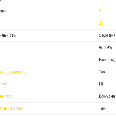
ани
3
20
ильність
Середня
96.39%
Більярд,
ьна сумісність
Так
 гра
Ні
на гра
Бонусне
зійний Софт
Так