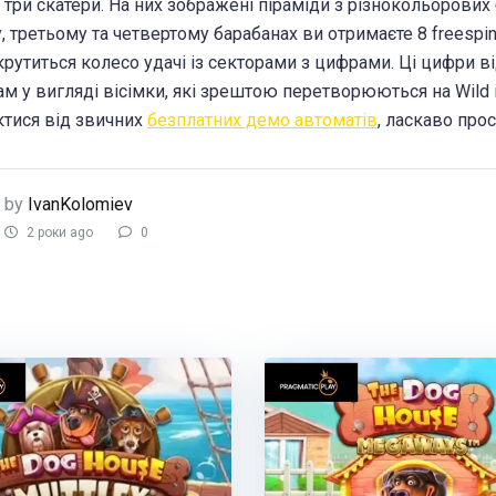
 три скатери. На них зображені піраміди з різнокольорових 
, третьому та четвертому барабанах ви отримаєте 8 freespin
крутиться колесо удачі із секторами з цифрами. Ці цифри
м у вигляді вісімки, які зрештою перетворюються на Wild 
ктися від звичних
безплатних демо автоматів
, ласкаво про
by
IvanKolomiev
2 роки ago
0