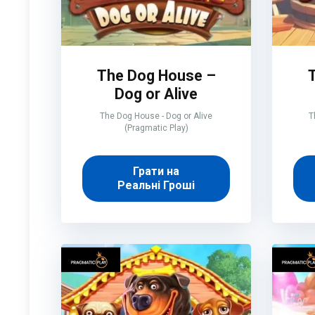
The Dog House –
Dog or Alive
The Dog House - Dog or Alive
T
(Pragmatic Play)
Грати на
Реальні Гроші