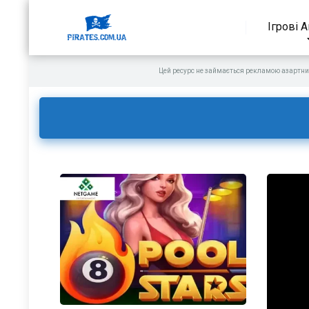
Ігрові 
Цей ресурс не займається рекламою азартни