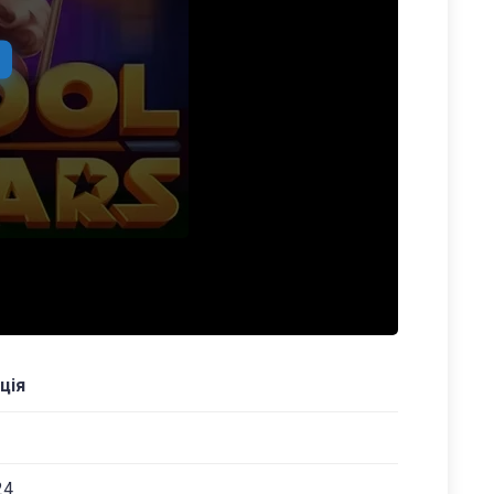
ція
24