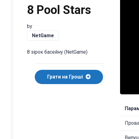
8 Pool Stars
by
NetGame
8 зірок басейну (NetGame)
Грати на Гроші
Пара
Пров
Випу