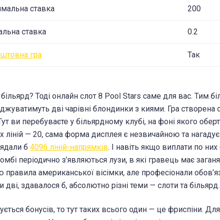
мальна ставка
200
альна ставка
0.2
штовна гра
Так
більярд? Тоді онлайн слот 8 Pool Stars саме для вас. Тим б
джуватимуть дві чарівні блондинки з киями. Гра створена 
 Тут ви перебуваєте у більярдному клубі, на фоні якого обер
х ліній — 20, сама форма дисплея є незвичайною та нагадує
лядали б
4096 ліній-напрямків
. І навіть якщо виплати по них
омбі періодично з’являються лузи, в які гравець має заганя
ю правила американської вісімки, але професіонали обов’я
 дві, здавалося б, абсолютно різні теми — слоти та більярд.
ується бонусів, то тут таких всього один — це фриспіни. Д