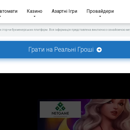
Автомати
Казино
Азартні Ігри
Провайдери
х ігор чи букмекерських платформ. Вся інформація представлена виключно з ознайомчою мет
Грати на Реальні Гроші