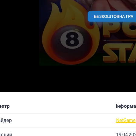
БЕЗКОШТОВНА ГРА
метр
Інформа
айдер
NetGame
щений
19.04.20