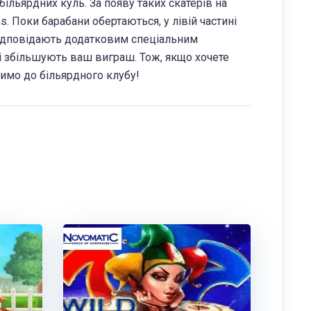
більярдних куль. За появу таких скатерів на
s. Поки барабани обертаються, у лівій частині
 відповідають додатковим спеціальним
і збільшують ваш виграш. Тож, якщо хочете
симо до більярдного клубу!