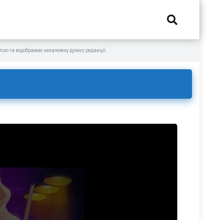
ою та відображає незалежну думку редакції.