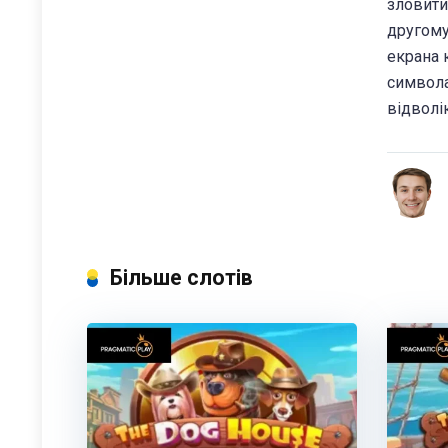
зловити
другому
екрана 
символа
відволі
Більше слотів