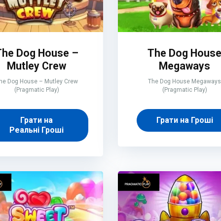
The Dog House –
The Dog Hous
Mutley Crew
Megaways
he Dog House – Mutley Crew
The Dog House Megaways
(Pragmatic Play)
(Pragmatic Play)
Грати на
Грати на Гроші
Реальні Гроші