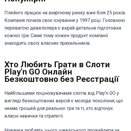
Плейнго працює на азартному ринку вже біля 25 років.
Компанія почала своє існування у 1997 році. Головною
перевагою девелопера є вкрай детальна підготовка
кожної гри. Саме тому кожен продукт компанії
знаходить своїх власних прихильників.
Хто Любить Грати в Слоти
Play’n GO Онлайн
Безкоштовно без Реєстрації
Найбільшими поціновувачами слотів від Play’n GO у
вигляді безкоштовних версій є молоде покоління, що
немає грошей для реальної гри та ті, хто відточує
власні навички та стратегії.
Новачки люблять цього шведського провайдера за