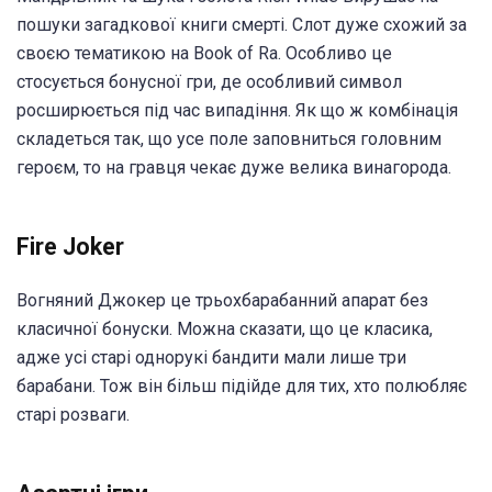
пошуки загадкової книги смерті. Слот дуже схожий за
своєю тематикою на Book of Ra. Особливо це
стосується бонусної гри, де особливий символ
росширюється під час випадіння. Як що ж комбінація
складеться так, що усе поле заповниться головним
героєм, то на гравця чекає дуже велика винагорода.
Fire Joker
Вогняний Джокер це трьохбарабанний апарат без
класичної бонуски. Можна сказати, що це класика,
адже усі старі однорукі бандити мали лише три
барабани. Тож він більш підійде для тих, хто полюбляє
старі розваги.