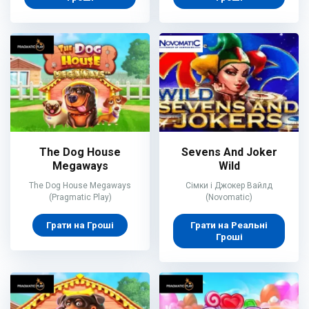
The Dog House
Sevens And Joker
Megaways
Wild
The Dog House Megaways
Сімки і Джокер Вайлд
(Pragmatic Play)
(Novomatic)
Грати на Гроші
Грати на Реальні
Гроші