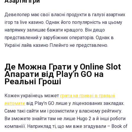
Азартні ігри
Девелопер має свої власні продукти в галузі азартних
ігор та live казино. Однак його популярність на цьому
напрямку залишає бажати кращого. Він дещо
представлений у зарубіжних операторів. Однак в
Україні лайв казино Плейнго не представлено.
Де Можна Грати у Online Slot
Апарати від Play’n GO на
Реальні Гроші
Кожен українець может
грати на гривні в гральні
автомати
від Play’n GO лише у ліцензованих закладах.
Саме такі сайти ми і розмістили у власному рейтингу.
Ви зможете знайти там не лише Hugo 2 а й інші роботи
компаніїї. Наприклад ті, що ми вже згадували – Book of