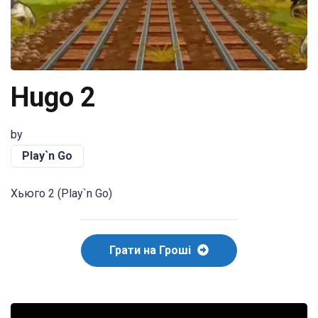
Hugo 2
by
Play`n Go
Хьюго 2 (Play`n Go)
Грати на Гроші