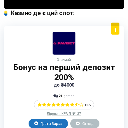
Казино де є ций слот:
1
Отримай:
Бонус на перший депозит
200%
до ₴4000
21
games
8.5
Ліцензія КРАІЛ №137
Грати Зараз
Огляд