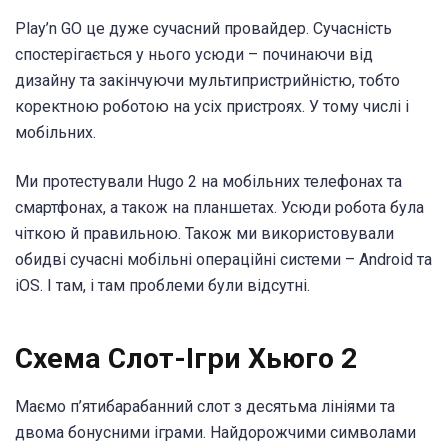
Play’n GO це дуже сучасний провайдер. Сучасність
спостерігається у нього усюди – починаючи від
дизайну та закінчуючи мультипристрийністю, тобто
коректною роботою на усіх пристроях. У тому числі і
мобільних.
Ми протестували Hugo 2 на мобільних телефонах та
смартфонах, а також на планшетах. Усюди робота була
чіткою й правильною. Також ми використовували
обидві сучасні мобільні операційні системи – Android та
iOS. І там, і там проблеми були відсутні.
Схема Слот-Ігри Хьюго 2
Маємо п’ятибарабанний слот з десятьма лініями та
двома бонусними іграми. Найдорожчими символами