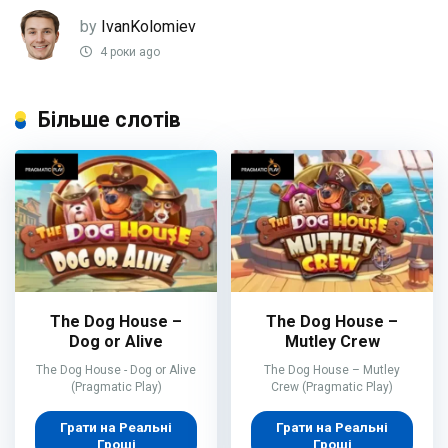
by
IvanKolomiev
4 роки ago
Більше слотів
The Dog House –
The Dog House –
Dog or Alive
Mutley Crew
The Dog House - Dog or Alive
The Dog House – Mutley
(Pragmatic Play)
Crew (Pragmatic Play)
Грати на Реальні
Грати на Реальні
Гроші
Гроші