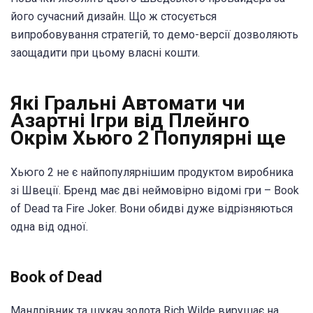
його сучасний дизайн. Що ж стосується
випробовування стратегій, то демо-версії дозволяють
заощадити при цьому власні кошти.
Які Гральні Автомати чи
Азартні Ігри від Плейнго
Окрім Хьюго 2 Популярні ще
Хьюго 2 не є найпопулярнішим продуктом виробника
зі Швеції. Бренд має дві неймовірно відомі гри – Book
of Dead та Fire Joker. Вони обидві дуже відрізняються
одна від одної.
Book of Dead
Мандрівник та шукач золота Rich Wilde вирушає на