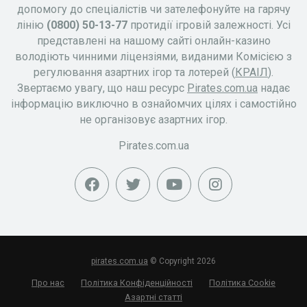
допомогу до спеціалістів чи зателефонуйте на гарячу
лінію
(0800) 50-13-77
протидії ігровій залежності. Усі
представлені на нашому сайті онлайн-казино
володіють чинними ліцензіями, виданими Комісією з
регулювання азартних ігор та лотерей (
КРАІЛ
).
Звертаємо увагу, що наш ресурс
Pirates.com.ua
надає
інформацію виключно в ознайомчих цілях і самостійно
не організовує азартних ігор.
Pirates.com.ua
pirates.com.ua
© Copyright 2026
Про нас
Політика Конфіденційності
Політика Cookie
Азартні статті