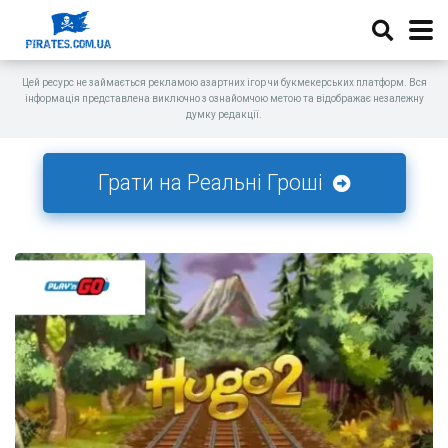
Цей ресурс не займається рекламою азартних ігор чи букмекерських платформ. Вся
інформація представлена виключно з ознайомчою метою та відображає незалежну
думку редакції.
Грати на Реальні Гроші